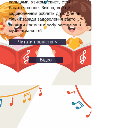
пальцями, язиком, свист, стук і
багато чого ще. Звісно, все це з
задоволенням роблять діти. Але чи
тільки заради задоволення варто
вводити елементи body percussion в
музичні заняття?
Читати повністю >
Відео