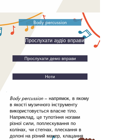
Body percussion
Прослухати аудіо вправи
Прослухати демо вправи
Ноти
Body percussion
– напрямок, в якому
в якості музичного інструменту
використовується власне тіло.
Наприклад, це тупотіння ногами
різної сили, поплескування по
колінах, чи стегнах, плескання в
долоні на різний манер, клацання