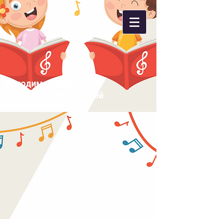
Володимир Єпік
Все для розвитку дітей